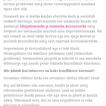
tervise probleeme ning oleme enesetappudelt maailma
tipus olev riik.
Enamasti me ei märka kuidas elurõõm kaob ja asendub
vaikselt stressiga, sealt muutub see omakorda kuude või
aastatega
läbipõlemiseks ja vaimseks kurnatuseks
ning
seejärel me sisemaailm muutub aina depressiivsemaks. Või
siis esmalt on meil väike ärevus aga see ajaga kasvab ja
muutub krooniliseks ning ravi vajavaks ärevushäireteks.
Depressioon ja ärevushäired aga ei teki üleöö.
Hirmupõhine või toksiline juhtimine vaid võimendab
probleemi. Sisemaailma pingeid ja häireid ei saa asendada
tööõnnega ega nende peale tekitada kunstlikult elurõõmu.
Mis juhtub kui inimeses on kaks konfliktset äärmust?
Seesmine võitlus! Keda see seesmine võitlus lõhub? Sind!
Kui sul kästakse olla naeratav, hooliv ja särav ning
rõhutatakse positiivsuse olulisust, saad sa sellise
positiivsuse maski panna ette aga sees ju põleb ja karjub
edasi. Vähemasti seni, kui sa oma negatiivsust ei oska
märgata ja eemaldada.