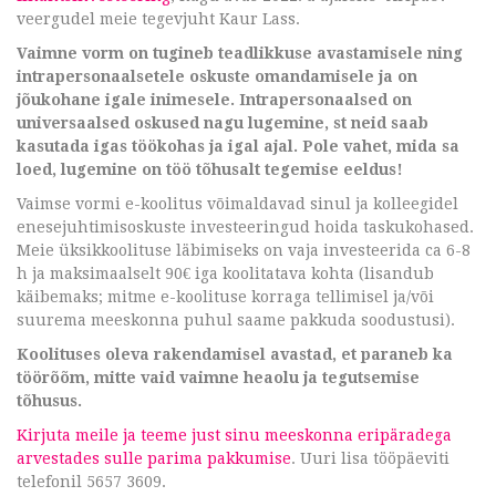
veergudel meie tegevjuht Kaur Lass.
Vaimne vorm on tugineb teadlikkuse avastamisele ning
intrapersonaalsetele oskuste omandamisele ja on
jõukohane igale inimesele. Intrapersonaalsed on
universaalsed oskused nagu lugemine, st neid saab
kasutada igas töökohas ja igal ajal. Pole vahet, mida sa
loed, lugemine on töö tõhusalt tegemise eeldus!
Vaimse vormi e-koolitus võimaldavad sinul ja kolleegidel
enesejuhtimisoskuste investeeringud hoida taskukohased.
Meie üksikkoolituse läbimiseks on vaja investeerida ca 6-8
h ja maksimaalselt 90€ iga koolitatava kohta (lisandub
käibemaks; mitme e-koolituse korraga tellimisel ja/või
suurema meeskonna puhul saame pakkuda soodustusi).
Koolituses oleva rakendamisel avastad, et paraneb ka
töörõõm, mitte vaid vaimne heaolu ja tegutsemise
tõhusus.
Kirjuta meile ja teeme just sinu meeskonna eripäradega
arvestades sulle parima pakkumise
. Uuri lisa tööpäeviti
telefonil 5657 3609.