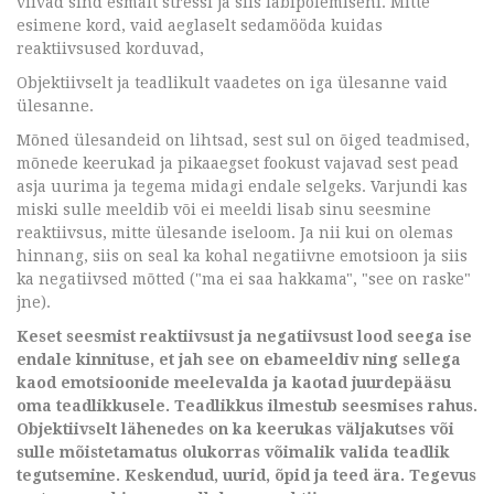
viivad sind esmalt stressi ja siis läbipõlemiseni. Mitte
esimene kord, vaid aeglaselt sedamööda kuidas
reaktiivsused korduvad,
Objektiivselt ja teadlikult vaadetes on iga ülesanne vaid
ülesanne.
Mõned ülesandeid on lihtsad, sest sul on õiged teadmised,
mõnede keerukad ja pikaaegset fookust vajavad sest pead
asja uurima ja tegema midagi endale selgeks. Varjundi kas
miski sulle meeldib või ei meeldi lisab sinu seesmine
reaktiivsus, mitte ülesande iseloom. Ja nii kui on olemas
hinnang, siis on seal ka kohal negatiivne emotsioon ja siis
ka negatiivsed mõtted ("ma ei saa hakkama", "see on raske"
jne).
Keset seesmist reaktiivsust ja negatiivsust lood seega ise
endale kinnituse, et jah see on ebameeldiv ning sellega
kaod emotsioonide meelevalda ja kaotad juurdepääsu
oma teadlikkusele. Teadlikkus ilmestub seesmises rahus.
Objektiivselt lähenedes on ka keerukas väljakutses või
sulle mõistetamatus olukorras võimalik valida teadlik
tegutsemine. Keskendud, uurid, õpid ja teed ära. Tegevus