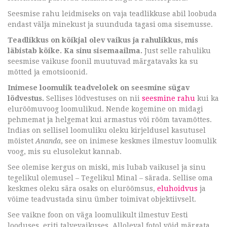
Seesmise rahu leidmiseks on vaja teadlikkuse abil loobuda
endast välja minekust ja suunduda tagasi oma sisemusse.
Teadlikkus on kõikjal olev vaikus ja rahulikkus, mis
läbistab kõike. Ka sinu sisemaailma.
Just selle rahuliku
seesmise vaikuse foonil muutuvad märgatavaks ka su
mõtted ja emotsioonid.
Inimese loomulik teadvelolek on seesmine sügav
lõdvestus.
Sellises lõdvestuses on nii
seesmine rahu
kui ka
elurõõmuvoog loomulikud. Nende kogemine on midagi
pehmemat ja helgemat kui armastus või rõõm tavamõttes.
Indias on sellisel loomuliku oleku kirjeldusel kasutusel
mõistet
Ananda
, see on inimese keskmes ilmestuv loomulik
voog, mis su elusolekut kannab.
See olemise kergus on miski, mis lubab vaikusel ja sinu
tegelikul olemusel – Tegelikul Minal – särada. Sellise oma
keskmes oleku sära osaks on elurõõmsus,
eluhoidvus
ja
võime teadvustada sinu ümber toimivat objektiivselt.
See vaikne foon on väga loomulikult ilmestuv Eesti
looduses, eriti talvevaikuses. Alloleval fotol võid märgata