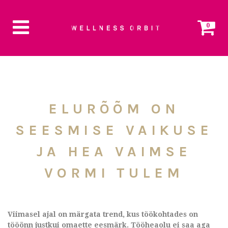
0
ELURÕÕM ON
SEESMISE VAIKUSE
JA HEA VAIMSE
VORMI TULEM
Viimasel ajal on märgata trend, kus töökohtades on
tööõnn justkui omaette eesmärk. Tööheaolu ei saa aga