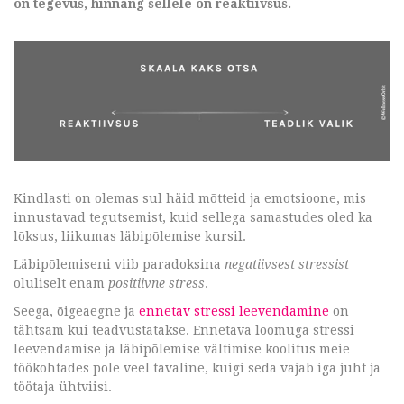
on tegevus, hinnang sellele on reaktiivsus.
Kindlasti on olemas sul häid mõtteid ja emotsioone, mis
innustavad tegutsemist, kuid sellega samastudes oled ka
lõksus, liikumas läbipõlemise kursil.
Läbipõlemiseni viib paradoksina
negatiivsest stressist
oluliselt enam
positiivne stress
.
Seega, õigeaegne ja
ennetav stressi leevendamine
on
tähtsam kui teadvustatakse. Ennetava loomuga stressi
leevendamise ja läbipõlemise vältimise koolitus meie
töökohtades pole veel tavaline, kuigi seda vajab iga juht ja
töötaja ühtviisi.