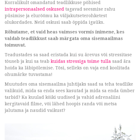
Korralikult omandatud teadlikkuse põhised
intrapersonaalsed oskused
tagavad seesmise rahu
püsimise ja elurõõmu ka väljakutseterohketest
olukordades. Neid oskusi saab õppida igaüks.
Rõhutame
, et vaid heas vaimses vormis inimene, kes
valdab teadlikkust saab märgata oma sisemaailmas
toimuvat.
Teadustades sa saad eristada kui su ärevus või stressitase
tõuseb ja kui sa teab
kuidas stressiga toime tulla
saad ära
hoida ka läbipõlemise. Tõsi, selleks on vaja end koolitada
ohumärke tuvastama!
Muutudes oma sisemaailma juhtijaks saad sa teha teadlike
valikuid, mida sa enda sees kasutad ja mida sa enda ümber
tarbid? Ka kuulad kõiki uudised ja vahid adrenaliini
kergitavaid filme, või lähed hoopis randa või metsa
jalutama ja naudid vaikust?