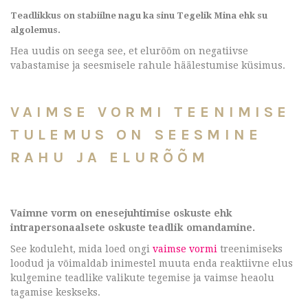
Teadlikkus on stabiilne nagu ka sinu Tegelik Mina ehk su
algolemus.
Hea uudis on seega see, et elurõõm on negatiivse
vabastamise ja seesmisele rahule häälestumise küsimus.
VAIMSE VORMI TEENIMISE
TULEMUS ON SEESMINE
RAHU JA ELURÕÕM
Vaimne vorm on enesejuhtimise oskuste ehk
intrapersonaalsete oskuste teadlik omandamine.
See koduleht, mida loed ongi
vaimse vormi
treenimiseks
loodud ja võimaldab inimestel muuta enda reaktiivne elus
kulgemine teadlike valikute tegemise ja vaimse heaolu
tagamise keskseks.