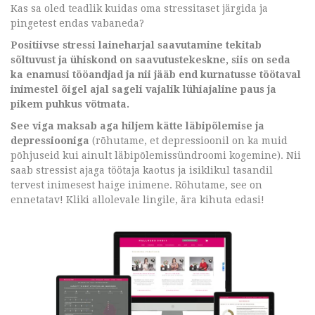
Kas sa oled teadlik kuidas oma stressitaset järgida ja
pingetest endas vabaneda?
Positiivse stressi laineharjal saavutamine tekitab
sõltuvust ja ühiskond on saavutustekeskne, siis on seda
ka enamusi tööandjad ja nii jääb end kurnatusse töötaval
inimestel õigel ajal sageli vajalik lühiajaline paus ja
pikem puhkus võtmata.
See viga maksab aga hiljem kätte läbipõlemise ja
depressiooniga
(rõhutame, et depressioonil on ka muid
põhjuseid kui ainult läbipõlemissündroomi kogemine). Nii
saab stressist ajaga töötaja kaotus ja isiklikul tasandil
tervest inimesest haige inimene. Rõhutame, see on
ennetatav! Kliki allolevale lingile, ära kihuta edasi!