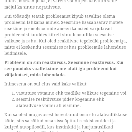
uudis, märkad ju ka, et varem või hiljem käivitub selle
mõjul ka sinus negatiivsus.
Kui tööandja teatab probleemist kipub tavaline olema
probleemi lahkama minek. Seesmine kaasahaarav mõtete
sisekõne ja emotsioonide ameerika mäed varjutavad
probleemist kuuldes kiirelt sinu loomuliku seesmise
vaikuse ja rahu. Kui oled reaktiivne tegeledki probleemiga,
mitte ei keskendu seesmises rahus probleemile lahenduse
leidmisele.
Probleem on siin reaktiivsus. Seesmine reaktiivsus. Kui
see puuduks vaatleksime me alati iga probleemi kui
väljakutset, mida lahendada.
Inimesena on sul elus vaid kaks valikut:
vastutuse võtmine ehk teadlike valikute tegemine või
seesmise reaktiivsuse pidev kogemine ehk
alateadvuse võimu all elamine.
Kui sa oled mugavusest loovutanud oma elu alateadlikkuse
kätte, siis sa sõltud oma sisseõpitud reaktsioonidest ja
kulged autopiloodil, kus instinktid ja harjumuslikud