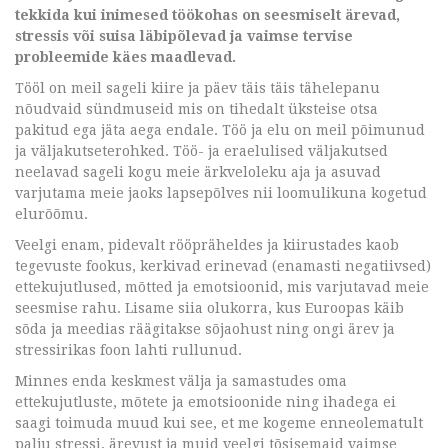
tekkida kui inimesed töökohas on seesmiselt ärevad,
stressis või suisa läbipõlevad ja vaimse tervise
probleemide käes maadlevad.
Tööl on meil sageli kiire ja päev täis täis tähelepanu
nõudvaid sündmuseid mis on tihedalt üksteise otsa
pakitud ega jäta aega endale. Töö ja elu on meil põimunud
ja väljakutseterohked. Töö- ja eraelulised väljakutsed
neelavad sageli kogu meie ärkveloleku aja ja asuvad
varjutama meie jaoks lapsepõlves nii loomulikuna kogetud
elurõõmu.
Veelgi enam, pidevalt rööpräheldes ja kiirustades kaob
tegevuste fookus, kerkivad erinevad (enamasti negatiivsed)
ettekujutlused, mõtted ja emotsioonid, mis varjutavad meie
seesmise rahu. Lisame siia olukorra, kus Euroopas käib
sõda ja meedias räägitakse sõjaohust ning ongi ärev ja
stressirikas foon lahti rullunud.
Minnes enda keskmest välja ja samastudes oma
ettekujutluste, mõtete ja emotsioonide ning ihadega ei
saagi toimuda muud kui see, et me kogeme enneolematult
palju stressi, ärevust ja muid veelgi tõsisemaid vaimse