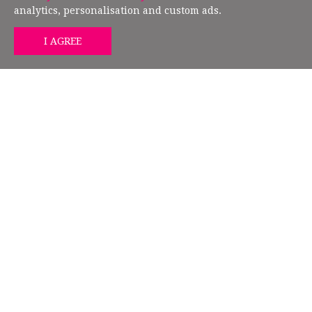
analytics, personalisation and custom ads.
GET MIND HEALTH TIPS
FOLLOW US