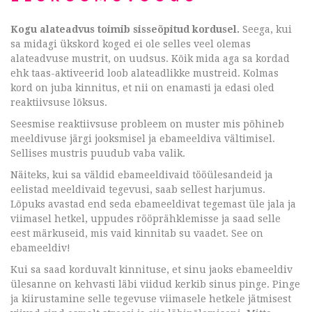
Kogu alateadvus toimib sisseõpitud kordusel.
Seega, kui
sa midagi ükskord koged ei ole selles veel olemas
alateadvuse mustrit, on uudsus. Kõik mida aga sa kordad
ehk taas-aktiveerid loob alateadlikke mustreid. Kolmas
kord on juba kinnitus, et nii on enamasti ja edasi oled
reaktiivsuse lõksus.
Seesmise reaktiivsuse probleem on muster mis põhineb
meeldivuse järgi jooksmisel ja ebameeldiva vältimisel.
Sellises mustris puudub vaba valik.
Näiteks, kui sa väldid ebameeldivaid tööülesandeid ja
eelistad meeldivaid tegevusi, saab sellest harjumus.
Lõpuks avastad end seda ebameeldivat tegemast üle jala ja
viimasel hetkel, uppudes rööprähklemisse ja saad selle
eest märkuseid, mis vaid kinnitab su vaadet. See on
ebameeldiv!
Kui sa saad korduvalt kinnituse, et sinu jaoks ebameeldiv
ülesanne on kehvasti läbi viidud kerkib sinus pinge. Pinge
ja kiirustamine selle tegevuse viimasele hetkele jätmisest