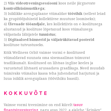
2)
Viis videotreeningsessiooni
koos neile järgnevate
kontrollküsimustikega
;
3) Isiklikke arenguplaane võimaldav
töövihik
(sellest leiad
ka grupitööjuhiseid kollektiivse muutuse loomiseks);
4)
Ülevaade tööandjale,
kes kollektiivis on e-koolitusega
alustanud ja koolituse lõpetanud koos võimalusega
väljastada läbijatele
tunnistus
;
5)
Digitaalsed bännerid ja väljatrükitavad posterid
koolituse tutvustuseks.
Kõik Wellness Orbit vaimse vormi e-koolitused
võimaldavad suunata oma sisemaailmas toimuvat
teadlikumalt. Koolitused on lihtsas inglise keeles ja
varustatud lihtsasti arusaadava graafikaga. Need muudab
toimivaks võimalus kaasa teha juhendatud harjutusi ja
luua isiklik arenguplaan (töövihiku baasil).
KOKKUVÕTE
Vaimse vormi treenimine on end kiirelt
tasuv
finantsinvesteering
, nagu avas 2022. a ajalehe "Äripäev"