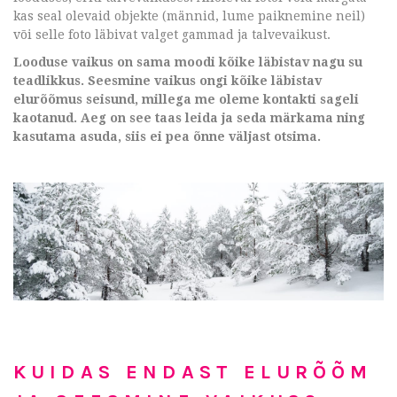
kas seal olevaid objekte (männid, lume paiknemine neil)
või selle foto läbivat valget gammad ja talvevaikust.
Looduse vaikus on sama moodi kõike läbistav nagu su
teadlikkus. Seesmine vaikus ongi kõike läbistav
elurõõmus seisund, millega me oleme kontakti sageli
kaotanud. Aeg on see taas leida ja seda märkama ning
kasutama asuda, siis ei pea õnne väljast otsima.
KUIDAS ENDAST ELURÕÕM