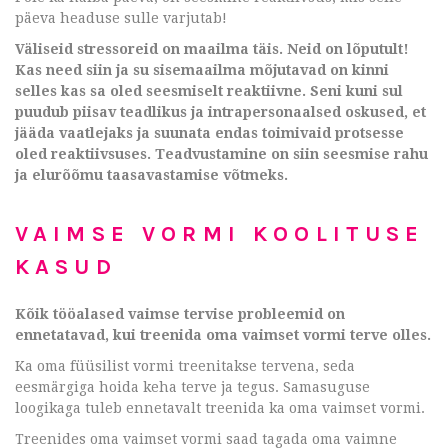
päeva headuse sulle varjutab!
Väliseid stressoreid on maailma täis. Neid on lõputult!
Kas need siin ja su sisemaailma mõjutavad on kinni
selles kas sa oled seesmiselt reaktiivne. Seni kuni sul
puudub piisav teadlikus ja intrapersonaalsed oskused, et
jääda vaatlejaks ja suunata endas toimivaid protsesse
oled reaktiivsuses. Teadvustamine on siin seesmise rahu
ja elurõõmu taasavastamise võtmeks.
VAIMSE VORMI KOOLITUSE
KASUD
Kõik tööalased vaimse tervise probleemid on
ennetatavad, kui treenida oma vaimset vormi terve olles.
Ka oma füüsilist vormi treenitakse tervena, seda
eesmärgiga hoida keha terve ja tegus. Samasuguse
loogikaga tuleb ennetavalt treenida ka oma vaimset vormi.
Treenides oma vaimset vormi saad tagada oma vaimne