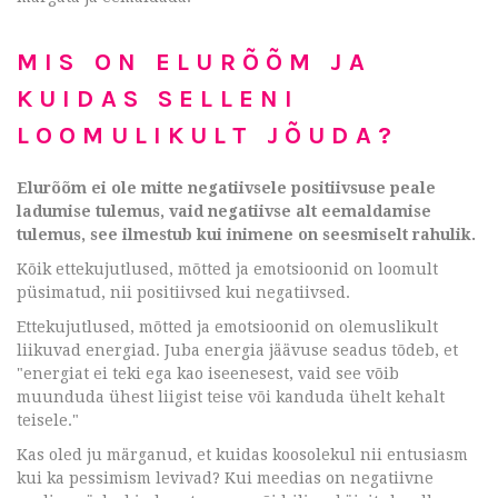
MIS ON ELURÕÕM JA
KUIDAS SELLENI
LOOMULIKULT JÕUDA?
Elurõõm ei ole mitte negatiivsele positiivsuse peale
ladumise tulemus, vaid negatiivse alt eemaldamise
tulemus, see ilmestub kui inimene on seesmiselt rahulik.
Kõik ettekujutlused, mõtted ja emotsioonid on loomult
püsimatud, nii positiivsed kui negatiivsed.
Ettekujutlused, mõtted ja emotsioonid on olemuslikult
liikuvad energiad. Juba energia jäävuse seadus tõdeb, et
"energiat ei teki ega kao iseenesest, vaid see võib
muunduda ühest liigist teise või kanduda ühelt kehalt
teisele."
Kas oled ju märganud, et kuidas koosolekul nii entusiasm
kui ka pessimism levivad? Kui meedias on negatiivne