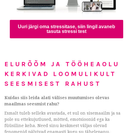
Uuri järgi oma stressitase, siin lingil avaneb
tasuta stressi test
ELURÕÕM JA TÖÖHEAOLU
KERKIVAD LOOMULIKULT
SEESMISEST RAHUST
Kuidas siis leida alati välises muutumises olevas
maailmas seesmist rahu?
Esmalt tuleb selleks avastada, et sul on sisemaailm ja sa
pole su ettekujutlused, mõtted, emotsioonid ega ka
füüsiline keha. Need sinu keskmest väljas olevad
fenomenid pälvivad enamasti kogu su tähelepanu.