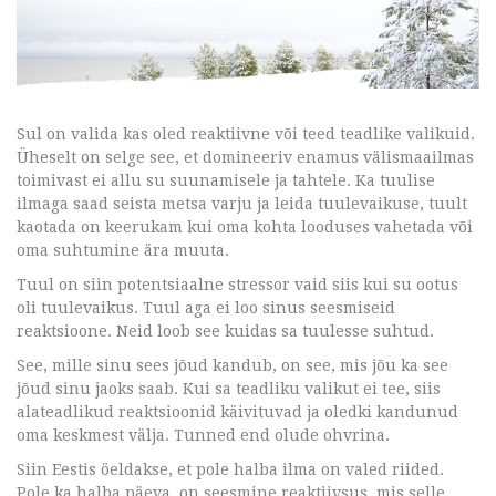
Sul on valida kas oled reaktiivne või teed teadlike valikuid.
Üheselt on selge see, et domineeriv enamus välismaailmas
toimivast ei allu su suunamisele ja tahtele. Ka tuulise
ilmaga saad seista metsa varju ja leida tuulevaikuse, tuult
kaotada on keerukam kui oma kohta looduses vahetada või
oma suhtumine ära muuta.
Tuul on siin potentsiaalne stressor vaid siis kui su ootus
oli tuulevaikus. Tuul aga ei loo sinus seesmiseid
reaktsioone. Neid loob see kuidas sa tuulesse suhtud.
See, mille sinu sees jõud kandub, on see, mis jõu ka see
jõud sinu jaoks saab. Kui sa teadliku valikut ei tee, siis
alateadlikud reaktsioonid käivituvad ja oledki kandunud
oma keskmest välja. Tunned end olude ohvrina.
Siin Eestis öeldakse, et pole halba ilma on valed riided.
Pole ka halba päeva, on seesmine reaktiivsus, mis selle