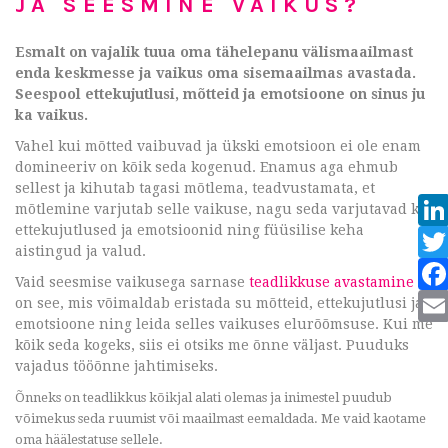
JA SEESMINE VAIKUS?
Esmalt on vajalik tuua oma tähelepanu välismaailmast
enda keskmesse ja vaikus oma sisemaailmas avastada.
Seespool ettekujutlusi, mõtteid ja emotsioone on sinus ju
ka vaikus.
Vahel kui mõtted vaibuvad ja ükski emotsioon ei ole enam
domineeriv on kõik seda kogenud. Enamus aga ehmub
sellest ja kihutab tagasi mõtlema, teadvustamata, et
mõtlemine varjutab selle vaikuse, nagu seda varjutavad ka
ettekujutlused ja emotsioonid ning füüsilise keha
aistingud ja valud.
Vaid seesmise vaikusega sarnase
teadlikkuse avastamine
on see, mis võimaldab eristada su mõtteid, ettekujutlusi ja
emotsioone ning leida selles vaikuses elurõõmsuse. Kui me
kõik seda kogeks, siis ei otsiks me õnne väljast. Puuduks
vajadus tööõnne jahtimiseks.
Õnneks on teadlikkus kõikjal alati olemas ja inimestel puudub
võimekus seda ruumist või maailmast eemaldada. Me vaid kaotame
oma häälestatuse sellele.