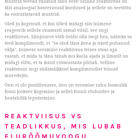
mustrid teevad valikuid sinu eest! Selline reaktiivsus on
täis analoogial baseeruvaid kordused ja sellele on seetõttu
ka ennustatavad mustrid.
Oled ju kogenud, et kui ütled midagi siis inimene
reageerib sellele enamasti samal viisil, see ongi
reaktiivsus. Siinjuures võib öeldu olla isegi hea, näiteks sa
teed komplimendi, et "Sa oled täna kena ja näed puhanud
välja". Inimese seesmine reaktiivsus teises otsas aga
vaatab, et mida ta täna tahab mu kaela ajada ja ilmselt on
midagi viltu, et ta mind rõõmustada püüab. Selline
reaktsioon ongi südamlikkust komplimendist teinud
muredejõe.
Õnn ei ole positiivsuses, õnn on seesmise rahu loomulik
fooni jooksev kogemine ja sellel foonil eluhoidev ja
heatahtlik tegutsemine.
REAKTVIISUS VS
TEADLIKKUS, MIS LUBAB
ELURÕÕMUVOOGU