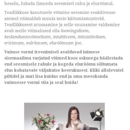
heaolu, lubada ilmneda seesmisel rahu ja elurõõmul.
Teadlikkuse kasutusele võtmine seesmise reaktiivsuse
asemel võimaldab muuta meie käitumismustreid.
Teadlikkusest arusaamine ja selle suunamise valdamine
avab meile võimalused olla
loomingulisem
,
keskendumisvõimelisem
,
intuitiivsem, initsiatiivikam,
eristavam, märkavam, elurõõmsam
jne.
Vaimse vormi treenimisel avalduvad inimese
sisemaailma varjatud võimed koos oskusega häälestada
end seesmisele rahule ja kogeda elurõõmu sõltumata
elus kohatavate väljakutse keerukusest. Kliki allolevatel
piltidel ja uuri lisa kuidas end ja oma meeskonda
vaimsesse vormi viia ja seal hoida!