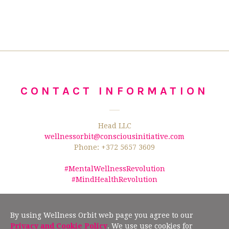
CONTACT INFORMATION
Head LLC
wellnessorbit@consciousinitiative.com
Phone: +372 5657 3609
#MentalWellnessRevolution
#MindHealthRevolution
©2026 Wellness Orbit.
No text/data mining from this website is allowed
according to §19" (2) of the Estonian Author Rights Act, and Article 4(3) of the
By using Wellness Orbit web page you agree to our
European Union Directive 2019/790.
Privacy and Cookie Policy
. We use use cookies for